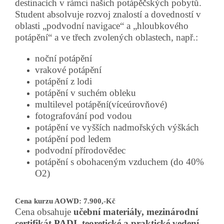
destinacích v rámci našich potápěčských pobytů.
Student absolvuje rozvoj znalostí a dovedností v
oblasti „podvodní navigace“ a „hloubkového
potápění“ a ve třech zvolených oblastech, např.:
noční potápění
vrakové potápění
potápění z lodi
potápění v suchém obleku
multilevel potápění(víceúrovňové)
fotografování pod vodou
potápění ve vyšších nadmořských výškách
potápění pod ledem
podvodní přírodovědec
potápění s obohaceným vzduchem (do 40%
O2)
Cena kurzu AOWD: 7.900,-Kč
Cena obsahuje
učební materiály, mezinárodní
certifikát PADI, teoretické a praktické vedení