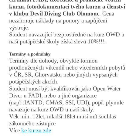
kurzu, fotodokumentaci tvého kurzu a členství
v klubu Devil Diving Club Olomouc
.
Cena
nezahrnuje náklady na ponory a zapůjčení
výstroje.
Student navazující bezprostředně na kurz OWD u
naší potápěčské školy získá slevu 10%!!!.
Termíny a podmínky
Termíny dle dohody, obvykle formou
prodloužených víkendů nebo vícedenních pobytů
v ČR, SR, Chorvatsku nebo jiných vypsaných
potápěčských akcích.
Student musí být kvalifikován jako Open Water
Diver u PADI, nebo u jiné organizace
(např.:IANTD, CMAS, SSI, UDI), popř. plynule
navazuje na kurz OWD u naší školy.
Věk min. 12let, mladší 18let musí mít souhlas
zákonného zástupce
Více
ke kurzu zde