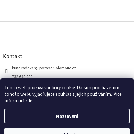
Z
á
p
a
t
Kontakt
í
kunc.radovan
@
potapeniolomouc.cz
732 688 288
Facebook
Tento web používá soubory cookie. Dalším procházením
tohoto webu vyjadřujete souhlas s jejich používáním.. Více
informací
zde
.
Vytvořil Shoptet
Nastavení
Copyright 2026
Potápění Olomouc
. Všechna práva vyhrazena.