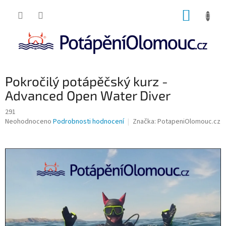
Přejít
NÁKUP
na
obsah
KOŠÍK
Pokročilý potápěčský kurz -
Advanced Open Water Diver
291
Průměrné
Neohodnoceno
Podrobnosti hodnocení
Značka:
PotapeniOlomouc.cz
hodnocení
produktu
je
0,0
z
5
hvězdiček.