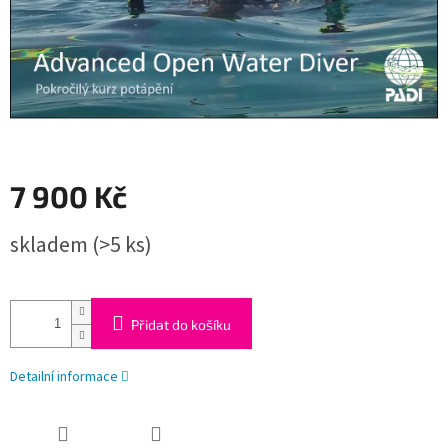
7 900 Kč
Měrná
skladem
(>5 ks)
cena:
Přidat do košíku
Detailní informace