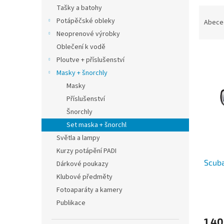
n
Tašky a batohy
Ř
e
a
Potápěčské obleky
Abece
l
z
Neoprenové výrobky
e
Oblečení k vodě
V
n
Ploutve + příslušenství
ý
í
Masky + šnorchly
p
p
Masky
i
r
s
o
Příslušenství
p
d
Šnorchly
r
u
Set maska + šnorchl
o
k
Světla a lampy
d
t
Kurzy potápění PADI
u
ů
Scuba
k
Dárkové poukazy
t
Klubové předměty
ů
Fotoaparáty a kamery
Publikace
1 40