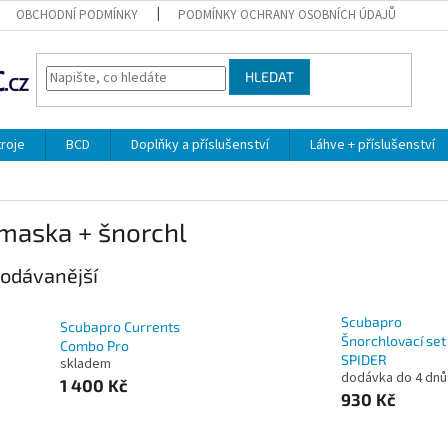
OBCHODNÍ PODMÍNKY
PODMÍNKY OCHRANY OSOBNÍCH ÚDAJŮ
HLEDAT
troje
BCD
Doplňky a příslušenství
Láhve + příslušenství
maska + šnorchl
odávanější
Scubapro
Scubapro Currents
Šnorchlovací set
Combo Pro
SPIDER
skladem
dodávka do 4 dnů
1 400 Kč
930 Kč