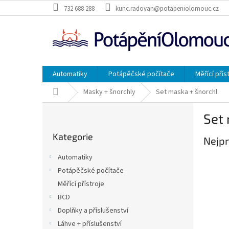
Přejít
732 688 288
kunc.radovan@potapeniolomouc.cz
na
obsah
Automatiky
Potápěčské počítače
Měřící přís
Domů
Masky + šnorchly
Set maska + šnorchl
P
Set 
o
Přeskočit
s
Kategorie
kategorie
Nejpr
t
r
Automatiky
a
Potápěčské počítače
n
Měřící přístroje
n
í
BCD
p
Doplňky a příslušenství
a
Láhve + příslušenství