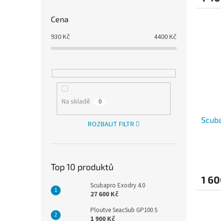
Cena
930
Kč
4400
Kč
Na skladě
0
Scuba
ROZBALIT FILTR
Top 10 produktů
1 60
Scubapro Exodry 4.0
27 600 Kč
Ploutve SeacSub GP100 S
1 900 Kč