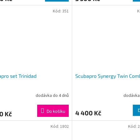
Kód:
351
K
pro set Trinidad
Scubapro Synergy Twin Com
dodávka do 4 dnů
dodávka 
Do košíku
4 400 Kč
0 Kč
Kód:
1802
Kód:
2