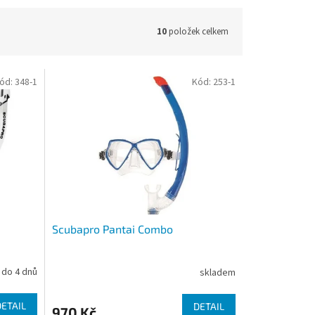
10
položek celkem
ód:
348-1
Kód:
253-1
Scubapro Pantai Combo
do 4 dnů
skladem
DETAIL
DETAIL
970 Kč