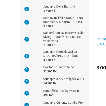
Scubapro Delta Short 3.0
1 400 Kč
Kompaktní křídlo Donut 13 pro
monoláhev o objemu 10 / 15 L.
8 900 Kč
Dárkový poukaz Discover Scuba
Diving - potápění na zkoušku,
Scuba
volná voda
SPEC
1 500 Kč
Scubapro šnorchlovací set
SPECTRA/SPECTRA - černá
3 000 Kč
3 0
Počítač Scubapro G2 set
31 300 Kč
Scubapro lahev potápěčská 15 l
14 500 Kč
Potápěčské lokality v Česku
490 Kč
Scubapro Currents Combo Pro