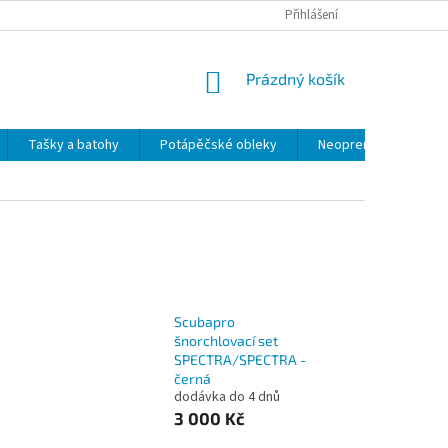
Přihlášení
NÁKUPNÍ
Prázdný košík
KOŠÍK
Tašky a batohy
Potápěčské obleky
Neoprenové výrobky
Scubapro
šnorchlovací set
SPECTRA/SPECTRA -
černá
dodávka do 4 dnů
3 000 Kč