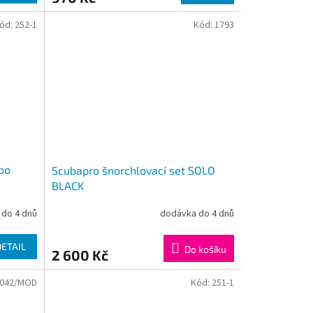
ód:
252-1
Kód:
1793
bo
Scubapro šnorchlovací set SOLO
BLACK
do 4 dnů
dodávka do 4 dnů
DETAIL
Do košíku
2 600 Kč
042/MOD
Kód:
251-1