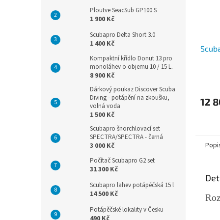
Ploutve SeacSub GP100 S
1 900 Kč
Scubapro Delta Short 3.0
1 400 Kč
Scuba
Kompaktní křídlo Donut 13 pro
monoláhev o objemu 10 / 15 L.
8 900 Kč
Dárkový poukaz Discover Scuba
Diving - potápění na zkoušku,
12 8
volná voda
1 500 Kč
Scubapro šnorchlovací set
SPECTRA/SPECTRA - černá
Popi
3 000 Kč
Počítač Scubapro G2 set
31 300 Kč
Det
Scubapro lahev potápěčská 15 l
14 500 Kč
Roz
Potápěčské lokality v Česku
490 Kč