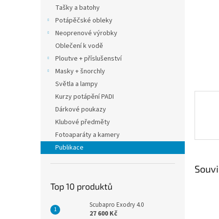
n
Tašky a batohy
e
Potápěčské obleky
l
Neoprenové výrobky
Oblečení k vodě
Ploutve + příslušenství
Masky + šnorchly
Světla a lampy
Kurzy potápění PADI
Dárkové poukazy
Klubové předměty
Fotoaparáty a kamery
Publikace
Souvi
Top 10 produktů
Scubapro Exodry 4.0
27 600 Kč