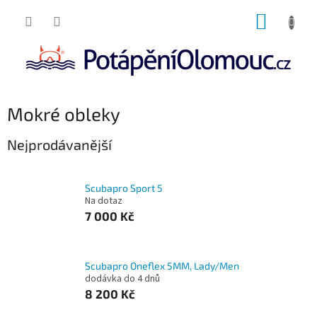
Přejít
NÁKUP
na
obsah
KOŠÍK
Mokré obleky
Nejprodávanější
Scubapro Sport 5
Na dotaz
7 000 Kč
Scubapro Oneflex 5MM, Lady/Men
dodávka do 4 dnů
8 200 Kč