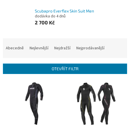
Scubapro Everflex Skin Suit Men
dodávka do 4 dnů
2 700 Kč
Ř
a
Abecedně
Nejlevnější
Nejdražší
Nejprodávanější
z
e
n
OTEVŘÍT FILTR
í
p
V
r
ý
o
p
d
i
u
s
k
p
t
r
ů
o