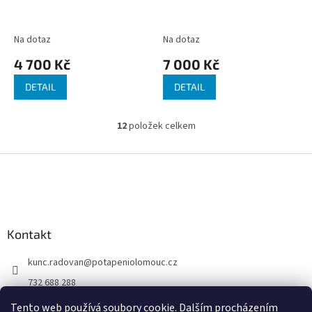
Na dotaz
Na dotaz
4 700 Kč
7 000 Kč
DETAIL
DETAIL
12
položek celkem
O
v
l
Z
á
á
d
p
a
a
c
t
í
Kontakt
í
p
r
kunc.radovan
@
potapeniolomouc.cz
v
k
732 688 288
y
Facebook
v
Tento web používá soubory cookie. Dalším procházením