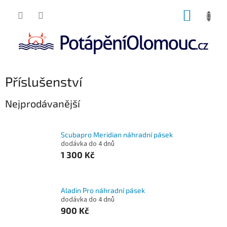
Přejít
NÁKUP
na
obsah
KOŠÍK
Příslušenství
Nejprodávanější
Scubapro Meridian náhradní pásek
dodávka do 4 dnů
1 300 Kč
Aladin Pro náhradní pásek
dodávka do 4 dnů
900 Kč