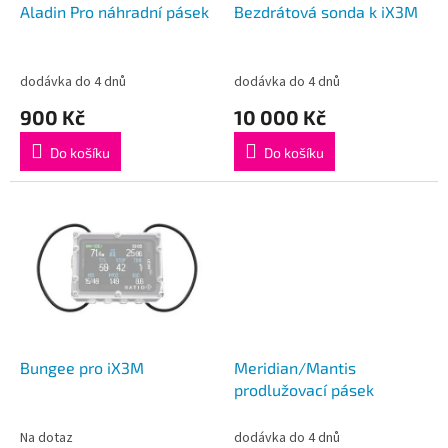
d
Aladin Pro náhradní pásek
Bezdrátová sonda k iX3M
u
k
t
dodávka do 4 dnů
dodávka do 4 dnů
ů
900 Kč
10 000 Kč
Do košíku
Do košíku
Bungee pro iX3M
Meridian/Mantis
prodlužovací pásek
Na dotaz
dodávka do 4 dnů