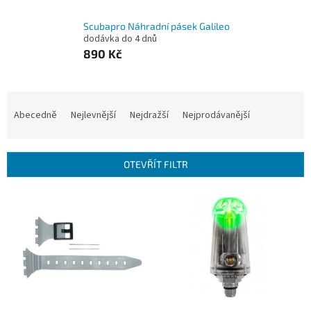
Scubapro Náhradní pásek Galileo
dodávka do 4 dnů
890 Kč
Ř
a
Abecedně
Nejlevnější
Nejdražší
Nejprodávanější
z
e
n
OTEVŘÍT FILTR
í
p
V
r
ý
o
p
d
i
u
s
k
p
t
r
ů
o