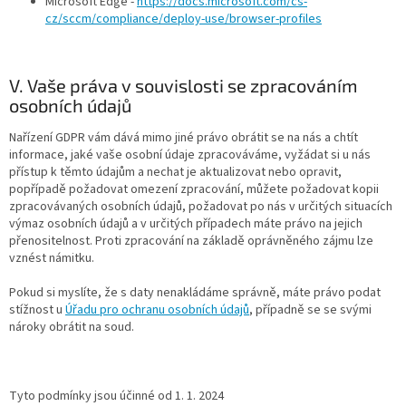
Microsoft Edge -
https://docs.microsoft.com/cs-
cz/sccm/compliance/deploy-use/browser-profiles
V. Vaše práva v souvislosti se zpracováním
osobních údajů
Nařízení GDPR vám dává mimo jiné právo obrátit se na nás a chtít
informace, jaké vaše osobní údaje zpracováváme, vyžádat si u nás
přístup k těmto údajům a nechat je aktualizovat nebo opravit,
popřípadě požadovat omezení zpracování, můžete požadovat kopii
zpracovávaných osobních údajů, požadovat po nás v určitých situacích
výmaz osobních údajů a v určitých případech máte právo na jejich
přenositelnost. Proti zpracování na základě oprávněného zájmu lze
vznést námitku.
Pokud si myslíte, že s daty nenakládáme správně, máte právo podat
stížnost u
Úřadu pro ochranu osobních údajů
, případně se se svými
nároky obrátit na soud.
Tyto podmínky jsou účinné od 1. 1. 2024