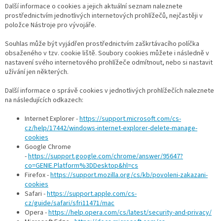
Další informace o cookies a jejich aktuální seznam naleznete
prostřednictvím jednotlivých internetových prohlížečů, nejčastěji v
položce Nástroje pro vývojáře.
Souhlas může být vyjádřen prostřednictvím zaškrtávacího políčka
obsaženého v tzv. cookie liště. Soubory cookies můžete i následně v
nastavení svého internetového prohlížeče odmítnout, nebo si nastavit
užívání jen některých.
Další informace o správě cookies v jednotlivých prohlížečích naleznete
na následujících odkazech:
Internet Explorer -
https://support.microsoft.com/cs-
cz/help/17442/windows-internet-explorer-delete-manage-
cookies
Google Chrome
-
https://support.google.com/chrome/answer/95647?
co=GENIE.Platform%3DDesktop&hl=cs
Firefox -
https://support.mozilla.org/cs/kb/povoleni-zakazani-
cookies
Safari -
https://support.apple.com/cs-
cz/guide/safari/sfri11471/mac
Opera -
https://help.opera.com/cs/latest/security-and-privacy/