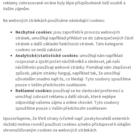
reklamy zobrazované on-line byly lépe přizpůsobené Vaší osobě a
Vaším zájmům.
Na webových stránkách používáme následující cookies:
Nezbytné cookies
: jsou zapotřebí k provozu webových
stránek, umožňují například přihlásit se do zabezpečených částí
stránek a další základní funkčnosti stránek. Tato kategorie
cookies se nedá zakázat.
Analytické/statistické cookies
: umožňují nám například
rozpoznat a zjistit počet návštěvníků a sledovat, jak naši
návštěvníci používají webové stránky. Pomáhají nám zlepšovat
způsob, jakým stránky fungují, například tak, že umožňují
uživatelům snadno najít to, co hledají. Tyto soubory spouštíme
pouze s Vaším předchozím souhlasem.
Reklamní cookies:
používají se ke sledování preferencí a
umožňují zobrazit reklamu a další obsah, které nejlépe
odpovídají vašemu zájmu a online chování. Tyto soubory
spouštíme pouze s Vaším předchozím souhlasem.
Upozorňujeme, že třetí strany (včetně např. poskytovatelů externích
služeb) mohou rovněž používat cookies a/nebo přistupovat k údajům
shromažďovaným cookies na webových stránkách.