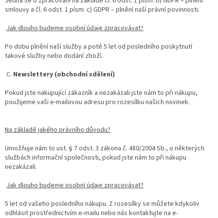
Jedná se o zpracování na základě čl. 6 odst. 1 písm. b) GDPR – plnění
smlouvy a čl. 6 odst. 1 písm. c) GDPR – plnění naší právní povinnosti.
Jak dlouho budeme osobní údaje zpracovávat?
Po dobu plnění naší služby a poté 5 let od posledního poskytnutí
takové služby nebo dodání zboží.
C.
Newslettery (obchodní sdělení)
Pokud jste nakupující zákazník a nezakázali jste nám to při nákupu,
použijeme vaši e-mailovou adresu pro rozesílku našich novinek.
Na základě jakého právního důvodu?
Umožňuje nám to ust. § 7 odst. 3 zákona č. 480/2004 Sb., o některých
službách informační společnosti, pokud jste nám to při nákupu
nezakázali.
Jak dlouho budeme osobní údaje zpracovávat?
5 let od vašeho posledního nákupu. Z rozesílky se můžete kdykoliv
odhlásit prostřednictvím e-mailu nebo nás kontaktujte na e-