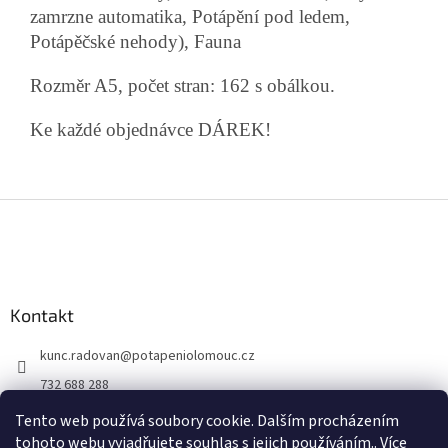
zamrzne automatika, Potápění pod ledem,
Potápěčské nehody), Fauna
Rozměr A5, počet stran: 162 s obálkou.
Ke každé objednávce DÁREK!
Z
á
p
a
t
Kontakt
í
kunc.radovan
@
potapeniolomouc.cz
732 688 288
Facebook
Tento web používá soubory cookie. Dalším procházením
tohoto webu vyjadřujete souhlas s jejich používáním.. Více