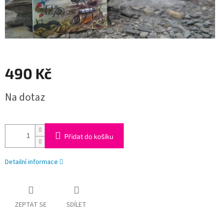
490 Kč
Měrná
Na dotaz
cena:
Přidat do košíku
Detailní informace
ZEPTAT SE
SDÍLET