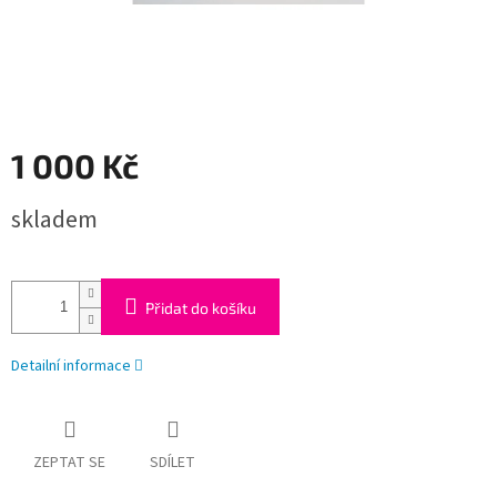
1 000 Kč
Měrná
skladem
cena:
Přidat do košíku
Detailní informace
ZEPTAT SE
SDÍLET