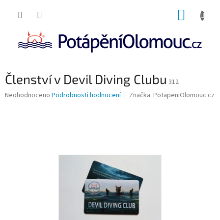
Přejít
NÁKUP
na
obsah
KOŠÍK
Členství v Devil Diving Clubu
312
Průměrné
Neohodnoceno
Podrobnosti hodnocení
Značka:
PotapeniOlomouc.cz
hodnocení
produktu
je
0,0
z
5
hvězdiček.