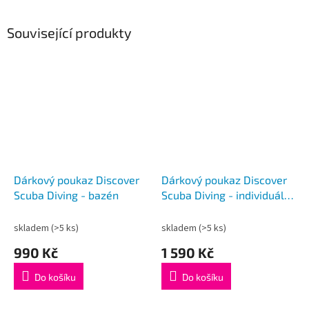
Související produkty
Dárkový poukaz Discover
Dárkový poukaz Discover
Scuba Diving - bazén
Scuba Diving - individuální
potápění na zkoušku ve
volné vodě
skladem
(>5 ks)
skladem
(>5 ks)
990 Kč
1 590 Kč
Do košíku
Do košíku