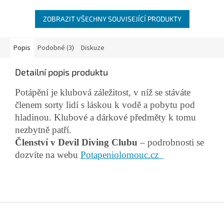
ZOBRAZIT VŠECHNY SOUVISEJÍCÍ PRODUKTY
Popis
Podobné (3)
Diskuze
Detailní popis produktu
Potápění je klubová záležitost, v níž se stáváte
členem sorty lidí s láskou k vodě a pobytu pod
hladinou. Klubové a dárkové předměty k tomu
nezbytně patří.
Členství v Devil Diving Clubu
– podrobnosti se
dozvíte na webu
Potapeniolomouc.cz
Z
á