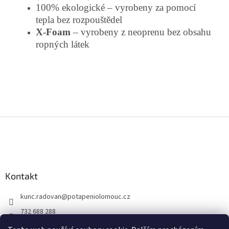
100% ekologické – vyrobeny za pomocí
tepla bez rozpouštědel
X-Foam
– vyrobeny z neoprenu bez obsahu
ropných látek
Z
á
p
a
t
Kontakt
í
kunc.radovan
@
potapeniolomouc.cz
732 688 288
Facebook