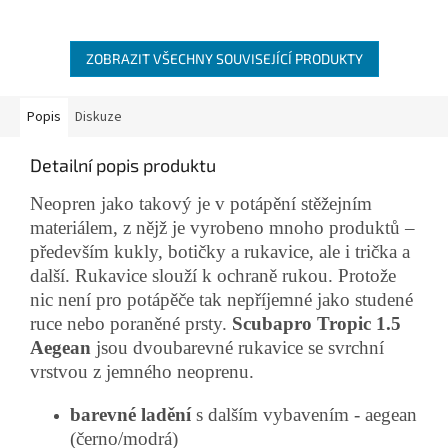
ZOBRAZIT VŠECHNY SOUVISEJÍCÍ PRODUKTY
Popis
Diskuze
Detailní popis produktu
Neopren jako takový je v potápění stěžejním
materiálem, z nějž je vyrobeno mnoho produktů –
především kukly, botičky a rukavice, ale i trička a
další. Rukavice slouží k ochraně rukou. Protože
nic není pro potápěče tak nepříjemné jako studené
ruce nebo poraněné prsty.
Scubapro Tropic 1.5
Aegean
jsou dvoubarevné rukavice se svrchní
vrstvou z jemného neoprenu.
barevné ladění
s dalším vybavením - aegean
(černo/modrá)