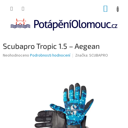
Přejít
NÁKUP
na
obsah
KOŠÍK
Scubapro Tropic 1.5 – Aegean
Průměrné
Neohodnoceno
Podrobnosti hodnocení
Značka:
SCUBAPRO
hodnocení
produktu
je
0,0
z
5
hvězdiček.