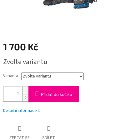
1 700 Kč
Měrná
Zvolte variantu
cena:
Varianta
Přidat do košíku
Detailní informace
ZEPTAT SE
SDÍLET