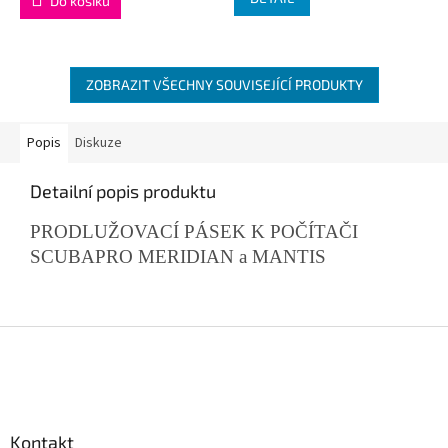
Do košíku
ZOBRAZIT VŠECHNY SOUVISEJÍCÍ PRODUKTY
Popis
Diskuze
Detailní popis produktu
PRODLUŽOVACÍ PÁSEK K POČÍTAČI
SCUBAPRO MERIDIAN a MANTIS
Z
á
p
a
t
Kontakt
í