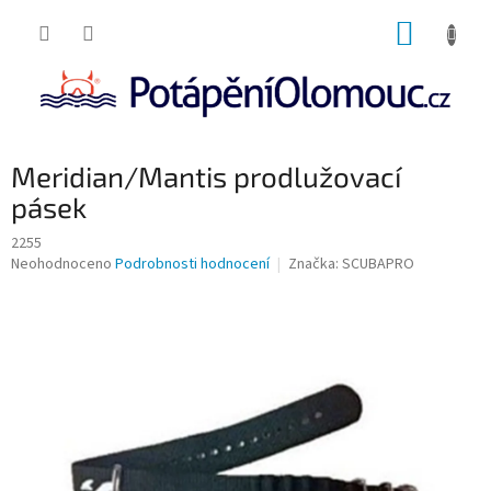
Přejít
NÁKUP
na
obsah
KOŠÍK
Meridian/Mantis prodlužovací
pásek
2255
Průměrné
Neohodnoceno
Podrobnosti hodnocení
Značka:
SCUBAPRO
hodnocení
produktu
je
0,0
z
5
hvězdiček.