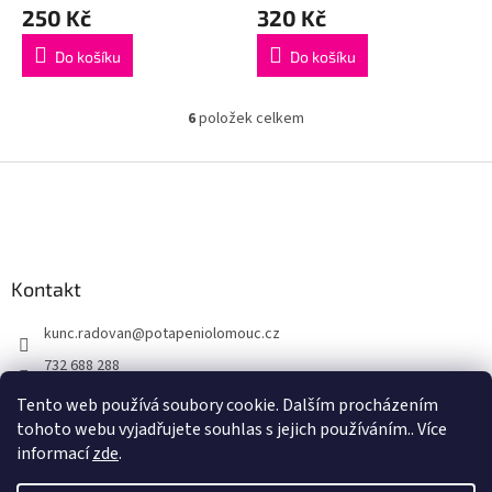
250 Kč
320 Kč
Do košíku
Do košíku
6
položek celkem
O
v
l
Z
á
á
d
p
a
a
c
t
í
Kontakt
í
p
r
kunc.radovan
@
potapeniolomouc.cz
v
k
732 688 288
y
Facebook
v
Tento web používá soubory cookie. Dalším procházením
ý
tohoto webu vyjadřujete souhlas s jejich používáním.. Více
p
informací
zde
.
i
s