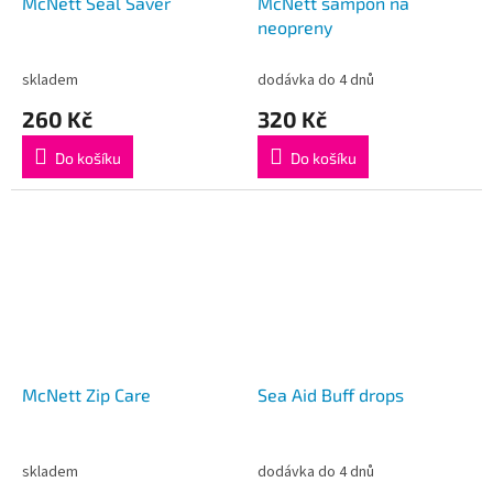
McNett Seal Saver
McNett šampon na
neopreny
skladem
dodávka do 4 dnů
260 Kč
320 Kč
Do košíku
Do košíku
McNett Zip Care
Sea Aid Buff drops
skladem
dodávka do 4 dnů