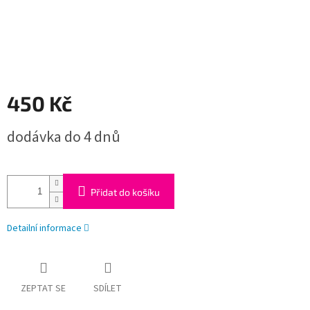
450 Kč
Měrná
dodávka do 4 dnů
cena:
Přidat do košíku
Detailní informace
ZEPTAT SE
SDÍLET