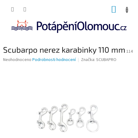
Přejít
NÁKUP
na
obsah
KOŠÍK
Scubarpo nerez karabinky 110 mm
114
Průměrné
Neohodnoceno
Podrobnosti hodnocení
Značka:
SCUBAPRO
hodnocení
produktu
je
0,0
z
5
hvězdiček.