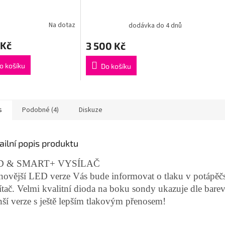
Na dotaz
dodávka do 4 dnů
 Kč
3 500 Kč
o košíku
Do košíku
s
Podobné (4)
Diskuze
ailní popis produktu
D & SMART+ VYSÍLAČ
novější LED verze Vás bude informovat o tlaku v potápěčs
ítač. Velmi kvalitní dioda na boku sondy ukazuje dle bare
ší verze s ještě lepším tlakovým přenosem!