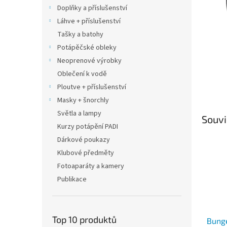
n
Doplňky a příslušenství
e
Láhve + příslušenství
l
Tašky a batohy
Potápěčské obleky
Neoprenové výrobky
Oblečení k vodě
Ploutve + příslušenství
Masky + šnorchly
Světla a lampy
Souvi
Kurzy potápění PADI
Dárkové poukazy
Klubové předměty
Fotoaparáty a kamery
Publikace
Top 10 produktů
Bung