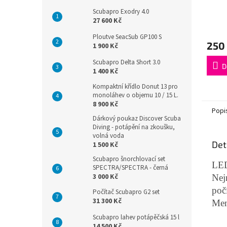
Scubapro Exodry 4.0
27 600 Kč
Ploutve SeacSub GP100 S
250
1 900 Kč
Scubapro Delta Short 3.0
D
1 400 Kč
Kompaktní křídlo Donut 13 pro
monoláhev o objemu 10 / 15 L.
8 900 Kč
Popi
Dárkový poukaz Discover Scuba
Diving - potápění na zkoušku,
volná voda
Det
1 500 Kč
Scubapro šnorchlovací set
LE
SPECTRA/SPECTRA - černá
3 000 Kč
Nej
poč
Počítač Scubapro G2 set
31 300 Kč
Men
Scubapro lahev potápěčská 15 l
14 500 Kč