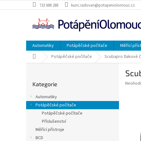
Přejít
732 688 288
kunc.radovan@potapeniolomouc.cz
na
obsah
Automatiky
Potápěčské počítače
Měřící přís
Domů
Potápěčské počítače
Scubapro tlakové č
P
Scub
o
Přeskočit
s
Průměr
Neohod
Kategorie
kategorie
t
hodnoce
r
produkt
Automatiky
a
je
Potápěčské počítače
0,0
n
z
Potápěčské počítače
n
5
í
Příslušenství
hvězdič
p
Měřící přístroje
a
BCD