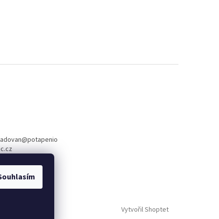
radovan
@
potapenio
c.cz
88 288
Souhlasím
book
Vytvořil Shoptet