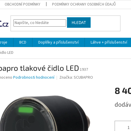
OBCHODNÍ PODMÍNKY
PODMÍNKY OCHRANY OSOBNÍCH ÚDAJŮ
HLEDAT
troje
BCD
Doplňky a příslušenství
Láhve + příslušenství
idlo LED
apro tlakové čidlo LED
1937
né
noceno
Podrobnosti hodnocení
Značka:
SCUBAPRO
ní
8 4
u
Měrná
dodáv
cena:
ek.