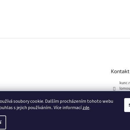
Kontakt
kunc.
lomou
732 6
oužívá soubory cookie. Dalším procházením tohoto webu
Face
ouhlas s jejich používáním.. Více informací
zde
.
í
azena.
Upravit nastavení cookies