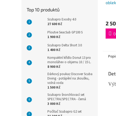
oble
Top 10 produktů
Scubapro Exodry 4.0
2 50
27 600 Kč
Ploutve SeacSub GP100 S
D
1 900 Kč
Scubapro Delta Short 3.0
1 400 Kč
Popi
Kompaktní křídlo Donut 13 pro
monoláhev o objemu 10 / 15 L.
8 900 Kč
Det
Dárkový poukaz Discover Scuba
Diving - potápění na zkoušku,
volná voda
Výb
1 500 Kč
Scubapro šnorchlovací set
SPECTRA/SPECTRA - černá
3 000 Kč
Počítač Scubapro G2 set