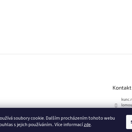
Kontakt
kunc.
lomou
732 6
oužívá soubory cookie. Dalším procházením tohoto webu
Face
ouhlas s jejich používáním.. Více informací
zde
.