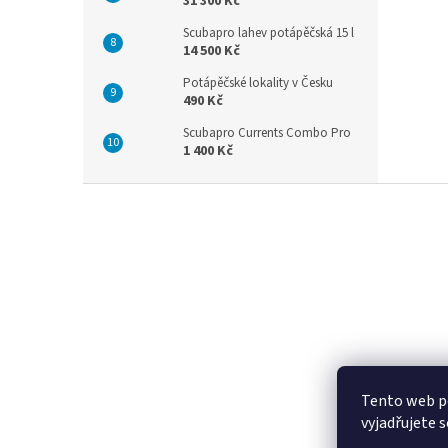
31 300 Kč
Scubapro lahev potápěčská 15 l
14 500 Kč
Potápěčské lokality v Česku
490 Kč
Scubapro Currents Combo Pro
1 400 Kč
Z
á
p
a
t
í
Tento web p
vyjadřujete s