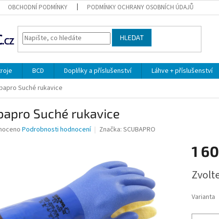
OBCHODNÍ PODMÍNKY
PODMÍNKY OCHRANY OSOBNÍCH ÚDAJŮ
HLEDAT
troje
BCD
Doplňky a příslušenství
Láhve + příslušenství
bapro Suché rukavice
bapro Suché rukavice
né
noceno
Podrobnosti hodnocení
Značka:
SCUBAPRO
ní
1 6
u
Měrná
Zvolt
cena:
ek.
Varianta