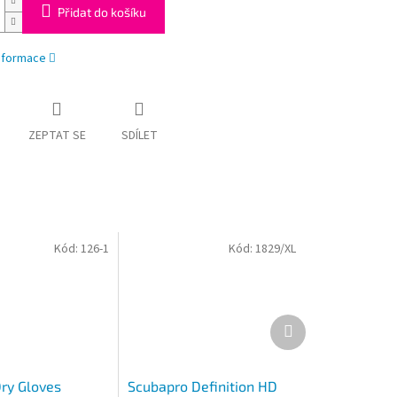
Přidat do košíku
informace
ZEPTAT SE
SDÍLET
Kód:
126-1
Kód:
1829/XL
Další
produkt
ry Gloves
Scubapro Definition HD