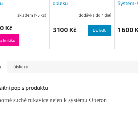
ku
obleku
Systém-s
skladem
(>5 ks)
dodávka do 4 dnů
0 Kč
3 100 Kč
1 600 
DETAIL
o košíku
s
Diskuze
ailní popis produktu
orné suché rukavice nejen k systému Oberon