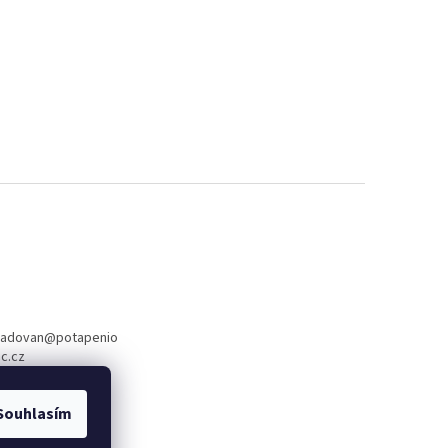
radovan
@
potapenio
c.cz
88 288
Souhlasím
book