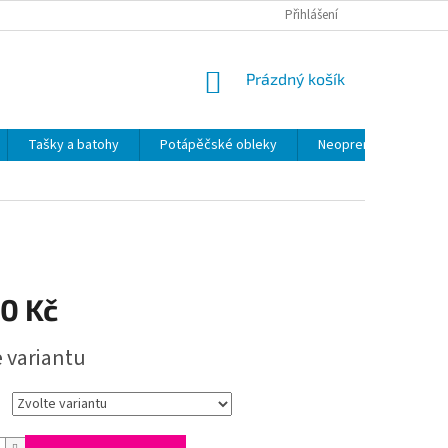
Přihlášení
NÁKUPNÍ
Prázdný košík
KOŠÍK
Tašky a batohy
Potápěčské obleky
Neoprenové výrobky
00 Kč
e variantu