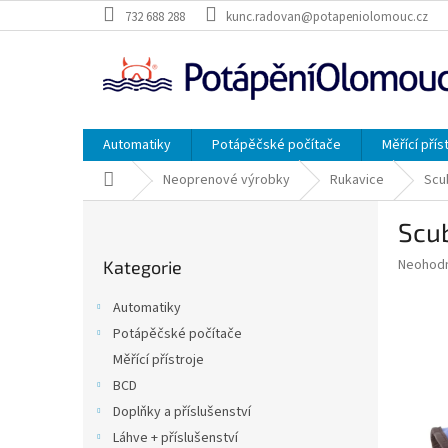
Přejít
732 688 288
kunc.radovan@potapeniolomouc.cz
na
obsah
Automatiky
Potápěčské počítače
Měřící přís
Domů
Neoprenové výrobky
Rukavice
Scu
P
Scu
o
Přeskočit
s
Průměr
Neohod
Kategorie
kategorie
t
hodnoce
r
produkt
Automatiky
a
je
Potápěčské počítače
0,0
n
z
Měřící přístroje
n
5
í
BCD
hvězdič
p
Doplňky a příslušenství
a
Láhve + příslušenství