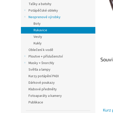
n
Tašky a batohy
e
Potápěčské obleky
l
Neoprenové výrobky
Boty
Rukavice
Vesty
Kukly
Oblečení k vodě
Ploutve + příslušenství
Souvi
Masky + šnorchly
Světla a lampy
Kurzy potápění PADI
Dárkové poukazy
Klubové předměty
Fotoaparáty a kamery
Publikace
Kurz 