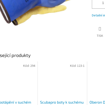
Detailní 
TISK
sející produkty
Kód:
294
Kód:
123-1
potápění v suchém
Scubapro boty k suchému
Oberon D