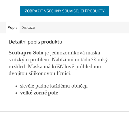
ZOBRAZIT VŠECHNY SOUVISEJÍCÍ PRODUKTY
Popis
Diskuze
Detailní popis produktu
Scubapro Solo
je jednozorníková maska
s nízkým profilem. Nabízí mimořádně široký
rozhled. Maska má křišťálově průhlednou
dvojitou silikonovou lícnici.
skvěle padne každému obličeji
velké zorné pole
Z
á
p