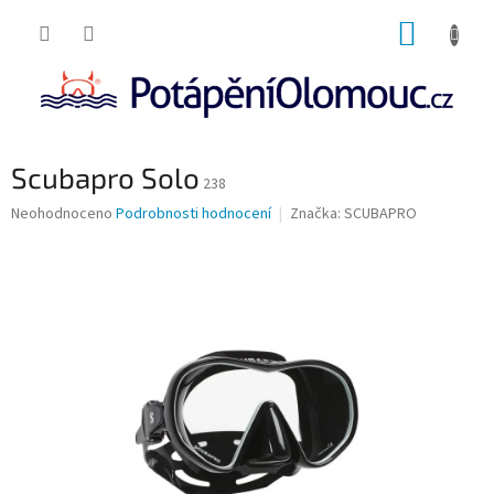
Přejít
NÁKUP
na
obsah
KOŠÍK
Scubapro Solo
238
Průměrné
Neohodnoceno
Podrobnosti hodnocení
Značka:
SCUBAPRO
hodnocení
produktu
je
0,0
z
5
hvězdiček.