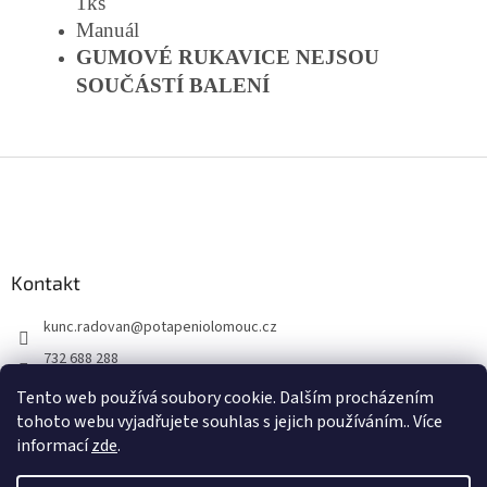
1ks
Manuál
GUMOVÉ RUKAVICE NEJSOU
SOUČÁSTÍ BALENÍ
Z
á
p
a
t
Kontakt
í
kunc.radovan
@
potapeniolomouc.cz
732 688 288
Facebook
Tento web používá soubory cookie. Dalším procházením
tohoto webu vyjadřujete souhlas s jejich používáním.. Více
informací
zde
.
Vytvořil Shoptet