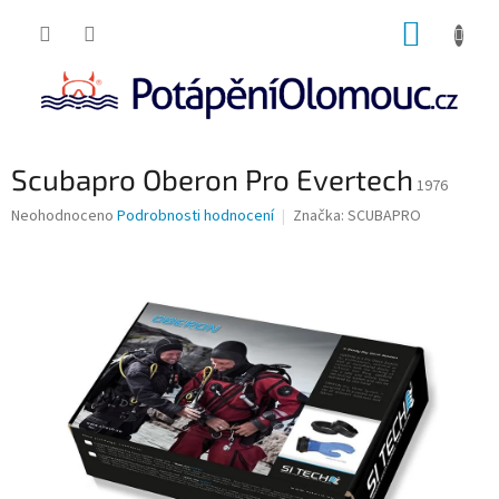
Přejít
NÁKUP
na
obsah
KOŠÍK
Scubapro Oberon Pro Evertech
1976
Průměrné
Neohodnoceno
Podrobnosti hodnocení
Značka:
SCUBAPRO
hodnocení
produktu
je
0,0
z
5
hvězdiček.