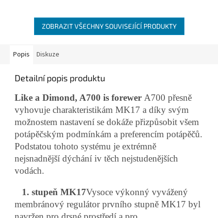
ZOBRAZIT VŠECHNY SOUVISEJÍCÍ PRODUKTY
Popis
Diskuze
Detailní popis produktu
Like a Dimond, A700 is forewer
A700 přesně
vyhovuje charakteristikám MK17 a ​​díky svým
možnostem nastavení se dokáže přizpůsobit všem
potápěčským podmínkám a preferencím potápěčů.
Podstatou tohoto systému je extrémně
nejsnadnější dýchání iv těch nejstudenějších
vodách.
1. stupeň MK17
Vysoce výkonný vyvážený
membránový regulátor prvního stupně MK17 byl
navržen pro drsné prostředí a pro