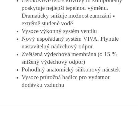
Celokovové tělo s kovovými komponenty
poskytuje nejlepší tepelnou výměnu.
Dramaticky snižuje možnost zamrzání v
extrémě studené vodě
Vysoce výkonný systém ventilu
Nový uspořádaný systém VIVA. Plynule
nastavitelný nádechový odpor
Zvětšená výdechová membrána (o 15 %
snížený výdechový odpor)
Pohodlný anatomický silikonový náustek
Vysoce průtočná hadice pro vydatnou
dodávku vzduchu
Z
á
p
a
t