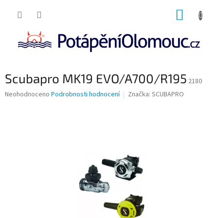
Přejít
NÁKUP
na
obsah
KOŠÍK
Scubapro MK19 EVO/A700/R195
2180
Průměrné
Neohodnoceno
Podrobnosti hodnocení
Značka:
SCUBAPRO
hodnocení
produktu
je
0,0
z
5
hvězdiček.