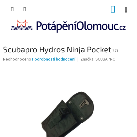
Přejít
NÁKUP
na
obsah
KOŠÍK
Scubapro Hydros Ninja Pocket
371
Průměrné
Neohodnoceno
Podrobnosti hodnocení
Značka:
SCUBAPRO
hodnocení
produktu
je
0,0
z
5
hvězdiček.