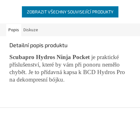
ZOBRAZIT VŠECHNY SOUVISEJÍCÍ PRODUKTY
Popis
Diskuze
Detailní popis produktu
Scubapro Hydros Ninja Pocket
je praktické
příslušenství, které by vám při ponoru nemělo
chybět. Je to přídavná kapsa k BCD Hydros Pro
na dekompresní bójku.
Z
á
p
a
t