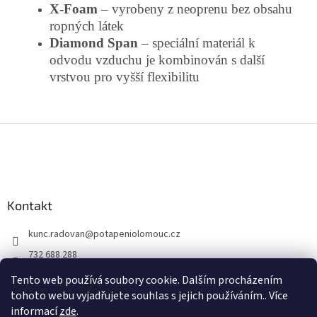
X-Foam
– vyrobeny z neoprenu bez obsahu
ropných látek
Diamond Span
– speciální materiál k
odvodu vzduchu je kombinován s další
vrstvou pro vyšší flexibilitu
Z
á
p
a
t
Kontakt
í
kunc.radovan
@
potapeniolomouc.cz
732 688 288
Facebook
Tento web používá soubory cookie. Dalším procházením
tohoto webu vyjadřujete souhlas s jejich používáním.. Více
informací
zde
.