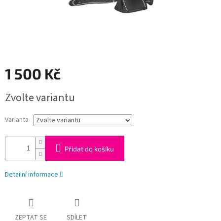
1 500 Kč
Měrná
Zvolte variantu
cena:
Varianta
Přidat do košíku
Detailní informace
ZEPTAT SE
SDÍLET