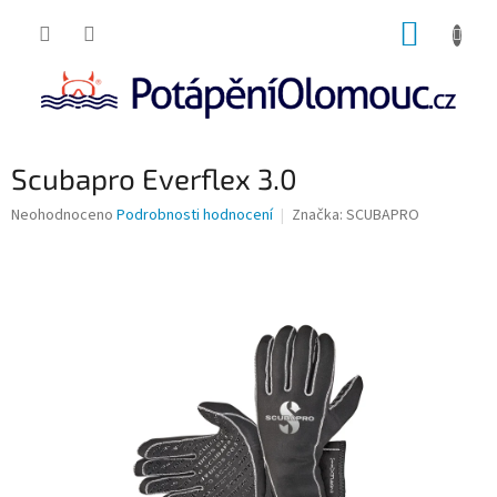
Přejít
NÁKUP
na
obsah
KOŠÍK
Scubapro Everflex 3.0
Průměrné
Neohodnoceno
Podrobnosti hodnocení
Značka:
SCUBAPRO
hodnocení
produktu
je
0,0
z
5
hvězdiček.