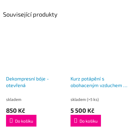
Související produkty
Dekompresní bóje -
Kurz potápění s
otevřená
obohaceným vzduchem –
NITROX
skladem
skladem
(>5 ks)
850 Kč
5 500 Kč
Do košíku
Do košíku