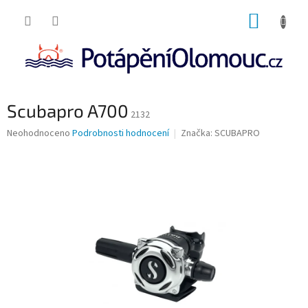
Přejít
NÁKUP
na
obsah
KOŠÍK
Scubapro A700
2132
Průměrné
Neohodnoceno
Podrobnosti hodnocení
Značka:
SCUBAPRO
hodnocení
produktu
je
0,0
z
5
hvězdiček.