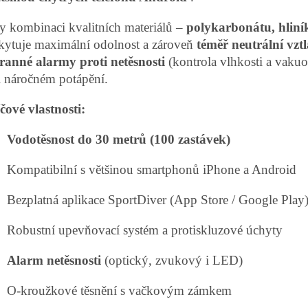
y kombinaci kvalitních materiálů –
polykarbonátu, hliník
kytuje maximální odolnost a zároveň
téměř neutrální vzt
ranné alarmy proti netěsnosti
(kontrola vlhkosti a vakuov
ři náročném potápění.
čové vlastnosti:
Vodotěsnost do 30 metrů (100 zastávek)
Kompatibilní s většinou smartphonů iPhone a Android
Bezplatná aplikace SportDiver (App Store / Google Play
Robustní upevňovací systém a protiskluzové úchyty
Alarm netěsnosti
(optický, zvukový i LED)
O-kroužkové těsnění s vačkovým zámkem