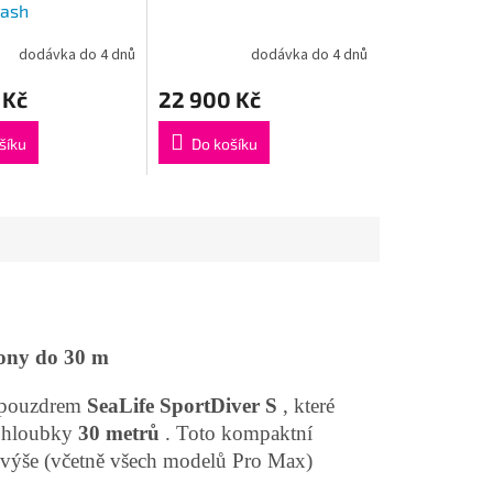
lash
dodávka do 4 dnů
dodávka do 4 dnů
 Kč
22 900 Kč
šíku
Do košíku
fony do 30 m
m pouzdrem
SeaLife SportDiver S
, které
o hloubky
30 metrů
. Toto kompaktní
výše (včetně všech modelů Pro Max)