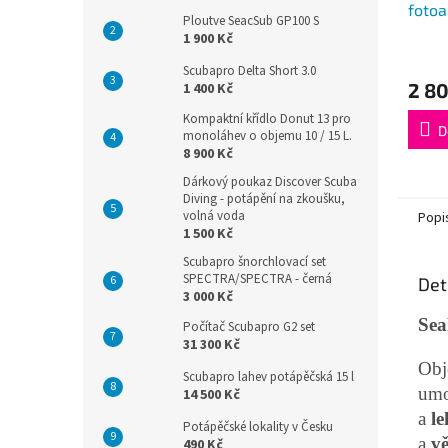
fotoa
Ploutve SeacSub GP100 S
1 900 Kč
Scubapro Delta Short 3.0
2 8
1 400 Kč
Kompaktní křídlo Donut 13 pro
D
monoláhev o objemu 10 / 15 L.
8 900 Kč
Dárkový poukaz Discover Scuba
Diving - potápění na zkoušku,
volná voda
Popi
1 500 Kč
Scubapro šnorchlovací set
SPECTRA/SPECTRA - černá
Det
3 000 Kč
Sea
Počítač Scubapro G2 set
31 300 Kč
Obj
Scubapro lahev potápěčská 15 l
umo
14 500 Kč
a
l
Potápěčské lokality v Česku
a
vě
490 Kč