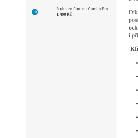
Scubapro Currents Combo Pro
Dík
1 400 Kč
pos
och
i p
Klí