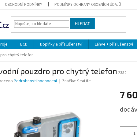
OBCHODNÍ PODMÍNKY
PODMÍNKY OCHRANY OSOBNÍCH ÚDAJŮ
HLEDAT
troje
BCD
Doplňky a příslušenství
Láhve + příslušenství
pro chytrý telefon
odní pouzdro pro chytrý telefon
2352
né
noceno
Podrobnosti hodnocení
Značka:
SeaLife
ní
7 6
u
Měrná
dodáv
cena:
ek.