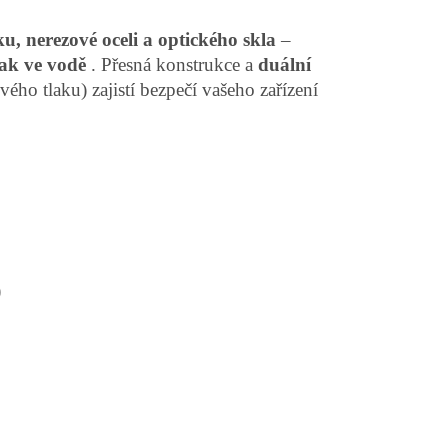
u, nerezové oceli a optického skla
–
lak ve vodě
. Přesná konstrukce a
duální
ého tlaku) zajistí bezpečí vašeho zařízení
)