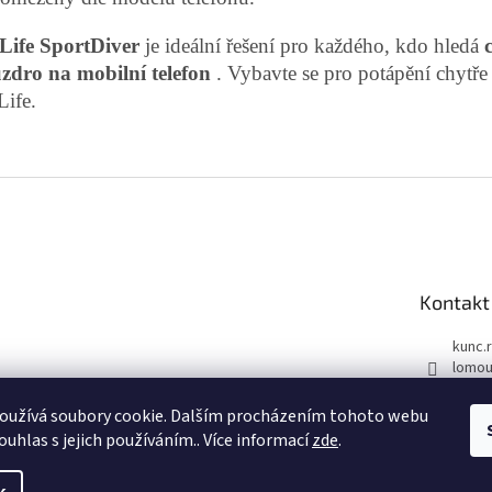
Life SportDiver
je ideální řešení pro každého, kdo hledá
zdro na mobilní telefon
. Vybavte se pro potápění chytře 
Life.
Kontakt
kunc.
lomou
732 6
oužívá soubory cookie. Dalším procházením tohoto webu
Face
ouhlas s jejich používáním.. Více informací
zde
.