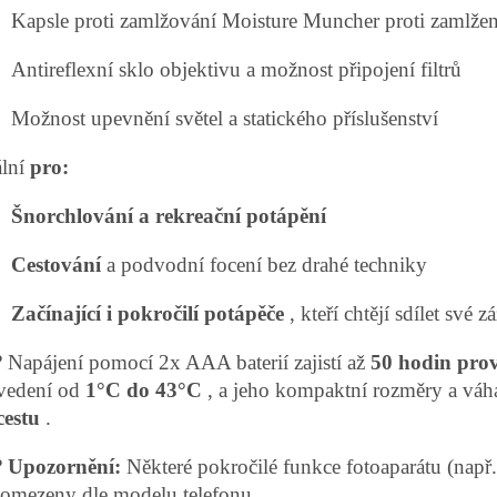
Kapsle proti zamlžování Moisture Muncher proti zamlžen
Antireflexní sklo objektivu a možnost připojení filtrů
Možnost upevnění světel a statického příslušenství
ální
pro:
Šnorchlování a rekreační potápění
Cestování
a podvodní focení bez drahé techniky
Začínající i pokročilí potápěče
, kteří chtějí sdílet své z
? Napájení pomocí 2x AAA baterií zajistí až
50 hodin pro
vedení od
1°C do 43°C
, a jeho kompaktní rozměry a váha
cestu
.
?
Upozornění:
Některé pokročilé funkce fotoaparátu (např
 omezeny dle modelu telefonu.