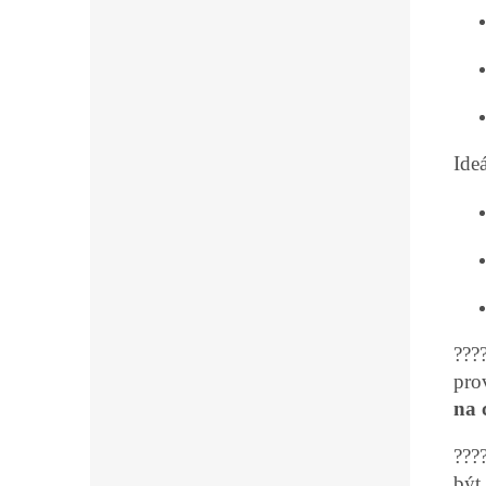
Ide
???
pro
na 
???
být