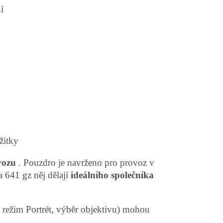
í
ážitky
vozu
. Pouzdro je navrženo pro provoz v
 641 gz něj dělají
ideálního společníka
. režim Portrét, výběr objektivu) mohou