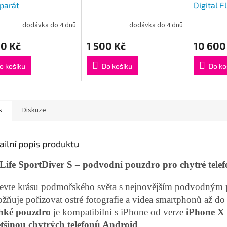
parát
Digital F
dodávka do 4 dnů
dodávka do 4 dnů
00 Kč
1 500 Kč
10 600
o košíku
Do košíku
Do ko
s
Diskuze
ailní popis produktu
Life SportDiver S – podvodní pouzdro pro chytré tele
evte krásu podmořského světa s nejnovějším podvodný
žňuje pořizovat ostré fotografie a videa smartphonů až d
ehké pouzdro
je kompatibilní s iPhone od verze
iPhone X
tšinou chytrých telefonů Android
.