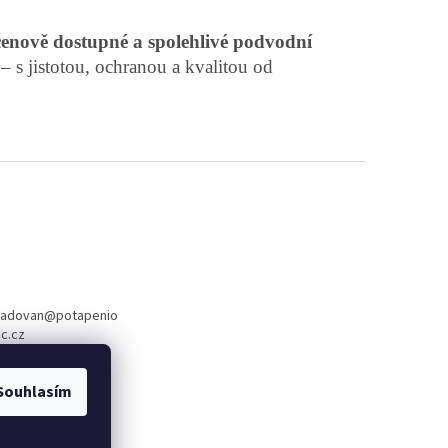
cenově dostupné a spolehlivé podvodní
– s jistotou, ochranou a kvalitou od
radovan
@
potapenio
c.cz
88 288
Souhlasím
book