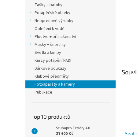
n
Tašky a batohy
e
Potápěčské obleky
l
Neoprenové výrobky
Oblečení k vodě
Ploutve + příslušenství
Masky + šnorchly
Světla a lampy
Kurzy potápění PADI
Dárkové poukazy
Souvi
Klubové předměty
Fotoaparáty a kamery
Publikace
Top 10 produktů
Scubapro Exodry 4.0
SeaLi
27 600 Kč