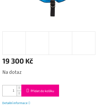
19 300 Kč
Měrná
Na dotaz
cena:
Přidat do košíku
Detailní informace