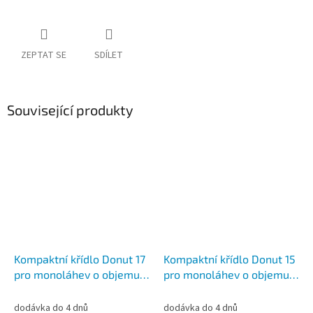
ZEPTAT SE
SDÍLET
Související produkty
Kompaktní křídlo Donut 17
Kompaktní křídlo Donut 15
pro monoláhev o objemu
pro monoláhev o objemu
17 L nebo twin (dvojče) 2x7
10 / 15 L.
L.
dodávka do 4 dnů
dodávka do 4 dnů