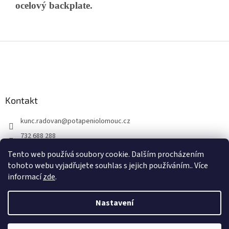
ocelový backplate.
Z
á
p
a
t
Kontakt
í
kunc.radovan
@
potapeniolomouc.cz
732 688 288
Facebook
Tento web používá soubory cookie. Dalším procházením
tohoto webu vyjadřujete souhlas s jejich používáním.. Více
informací
zde
.
Vytvořil Shoptet
Nastavení
Copyright 2026
Potápění Olomouc
. Všechna práva vyhrazena.