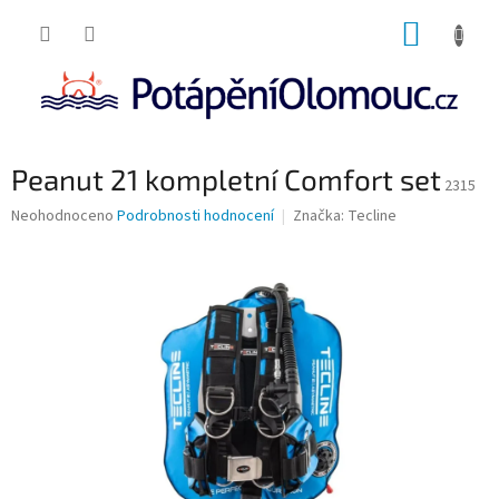
Přejít
NÁKUP
na
obsah
KOŠÍK
Peanut 21 kompletní Comfort set
2315
Průměrné
Neohodnoceno
Podrobnosti hodnocení
Značka:
Tecline
hodnocení
produktu
je
0,0
z
5
hvězdiček.