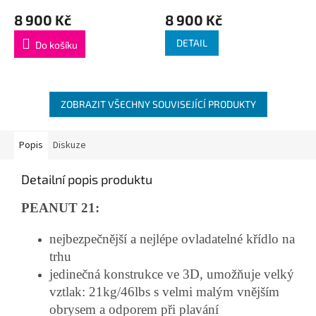
8 900 Kč
8 900 Kč
DETAIL
Do košíku
ZOBRAZIT VŠECHNY SOUVISEJÍCÍ PRODUKTY
Popis
Diskuze
Detailní popis produktu
PEANUT 21:
nejbezpečnější a nejlépe ovladatelné křídlo na
trhu
jedinečná konstrukce ve 3D, umožňuje velký
vztlak: 21kg/46lbs s velmi malým vnějším
obrysem a odporem při plavání