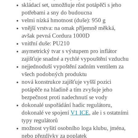
skládací set, umožňuje růst potápěči s jeho
potřebami a sny do budoucna
velmi nízká hmotnost (duše): 950 g
vnější vrstva: na omak příjemně měkká,
avšak pevná Cordura 1000D
vnitřní duše: PU210
asymetrický tvar s výstupem pro inflátor
zajišťuje snadné a rychlé vypouštění vzduchu
nejjednoduší vypoštění zadním ventilem za
všech podobných produktu
nová konstrukce zajišťuje vyšší pozici
potápěče na hladině a tím zvyšuje jeho
bezpečnost proti nadechnutí se vody
dokonalé uspořádání hadic regulátoru,
dokonalé ve spojení
V1 ICE
, ale i s ostatními
typy regulátorů
možnost vyšití osobního loga klubu, jména,
nebo přezdívky za poplatek