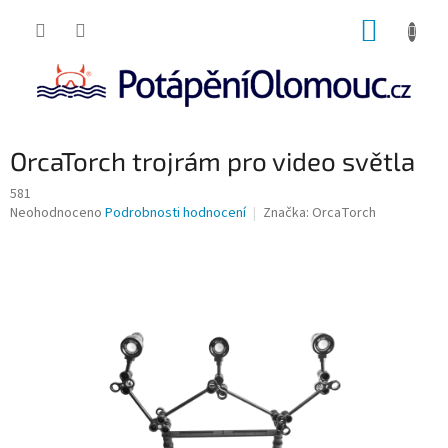
Přejít
NÁKUP
na
obsah
KOŠÍK
OrcaTorch trojrám pro video světla
581
Průměrné
Neohodnoceno
Podrobnosti hodnocení
Značka:
OrcaTorch
hodnocení
produktu
je
0,0
z
5
hvězdiček.