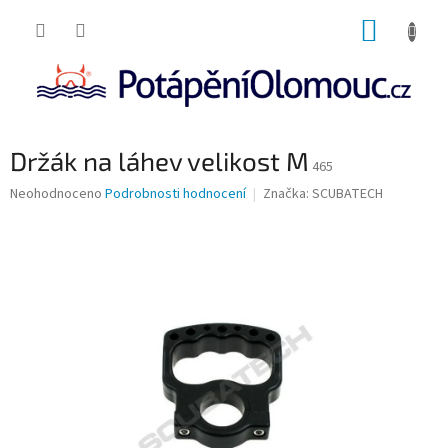
Přejít
NÁKUP
na
obsah
KOŠÍK
Držák na láhev velikost M
465
Průměrné
Neohodnoceno
Podrobnosti hodnocení
Značka:
SCUBATECH
hodnocení
produktu
je
0,0
z
5
hvězdiček.