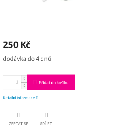
250 Kč
Měrná
dodávka do 4 dnů
cena:
Přidat do košíku
Detailní informace
ZEPTAT SE
SDÍLET