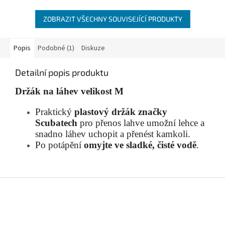
ZOBRAZIT VŠECHNY SOUVISEJÍCÍ PRODUKTY
Popis
Podobné (1)
Diskuze
Detailní popis produktu
Držák na láhev velikost M
Praktický
plastový držák značky
Scubatech
pro přenos lahve umožní lehce a
snadno láhev uchopit a přenést kamkoli.
Po potápění
omyjte ve sladké, čisté vodě
.
Z
á
p
a