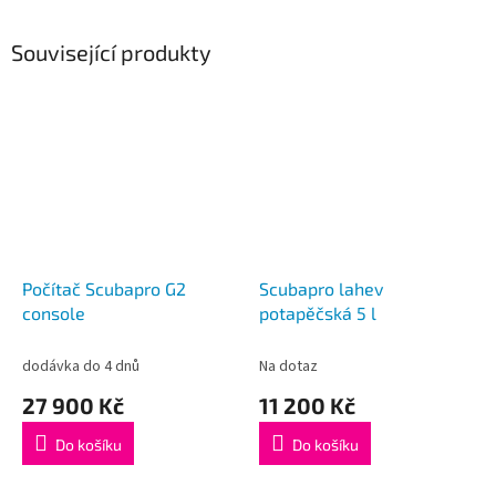
Související produkty
Počítač Scubapro G2
Scubapro lahev
console
potapěčská 5 l
dodávka do 4 dnů
Na dotaz
27 900 Kč
11 200 Kč
Do košíku
Do košíku